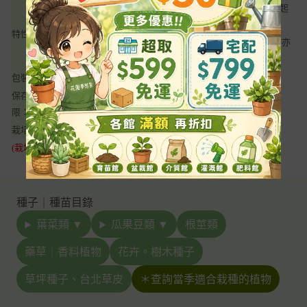
新鮮的嫩葉、花瓣，可用於沙拉、三明治、炒蛋、奶油、起
司、湯及餅乾、布丁等料理
特性：
花瓣 泡可使皮膚柔軟，用於潤絲精可改善油性髮質，花瓣亦
可提煉香精油及黃色顏料
包裝：
9x14cm
保存期
12個月
限：
栽培用土
香草專用栽培土(開花期間請用開花肥追肥)
(栽培細節請詳閱包裝背面)
種子｜種苗目錄
葉菜類 ▼
瓜果豆類 ▼
根莖類
藥草｜香料植物
花卉。樹木種子
草坪種子、台北草皮
＊查詢當季適合栽種的植物