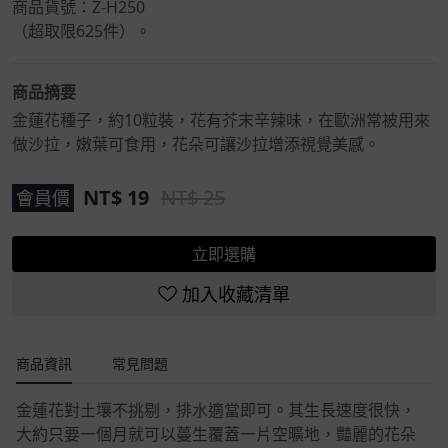
商品貨號：Z-H250
（超取限625件）。
商品摘要
金蓮花種子，約10粒裝，花有芥末辛辣味，在歐洲常被用來
做沙拉，嫩葉可食用，花朵可讓沙拉增添視覺美感。
NT$
19
NT$ 25
會員價
立即選購
加入收藏清單
商品資訊
常見問題
金蓮花對土壤不挑剔，排水適當即可。其生長速度很快，
大約只要一個月就可以蔓生覆蓋一片空曠地，豔麗的花朵