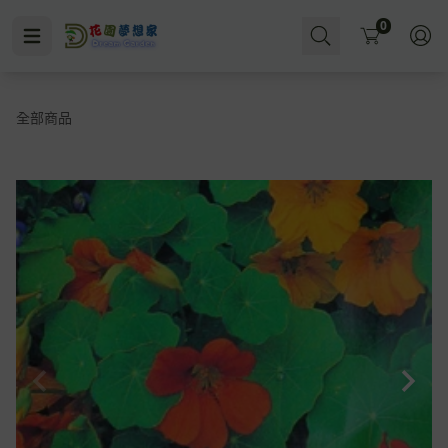
Cart
0
全部商品
菌
澆水即施肥
水耕
多肉肥
無洞花盆
小