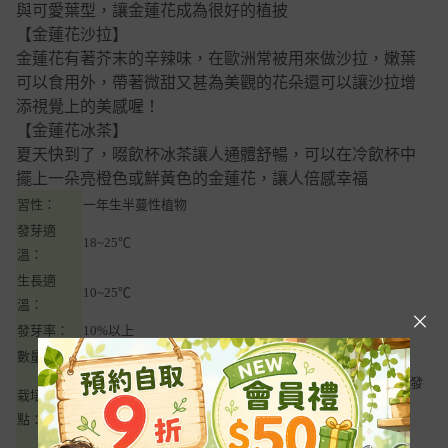
與可愛葉型，讓金蓮花成為很好的植披
【金蓮花沙拉】
金蓮花有著芥末的辛辣味，在歐洲常被用來做沙拉，嫩葉
可以食用外，帶著微甜又甚為美觀的花朵還可以讓沙拉增
添視覺上的美感喔！
【金蓮花冰茶】
夏天快到了，啜飲杯冰茶讓人通體舒暢，可以在冷飲杯中
擺上一朵亮橙色或鮮黃色的金蓮花，讓人倍感幸福
習性：
一年生半蔓性植物
發芽適
18~25℃
溫：
生長適
10~25℃
溫：
發芽率：
10%以上
數量：
約10粒
種子均勻撒播於濕潤細泥炭土上，需稍為覆土，約7~10天發
栽培要
芽
點：
發芽後應盡速接受陽光，避免徒長