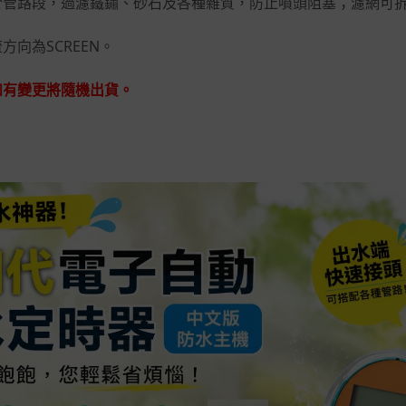
於管路段，過濾鐵鏽、砂石及各種雜質，防止噴頭阻塞；濾網可
方向為SCREEN。
如有變更將隨機出貨。