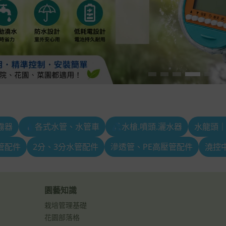
霧器
💧各式水管、水管車
💦水槍.噴頭.灑水器
水龍頭
水管配件
2分、3分水管配件
滲透管、PE高壓管配件
澆控
園藝知識
栽培管理基礎
花園部落格