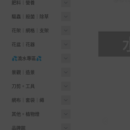
1公升好調配
肥料｜營養
-
萵苣｜生菜
🪴果樹＆木本花卉
泥炭苔｜泥炭配方
有機肥料
驅蟲｜殺菌｜除草
-
-
藍莓
結球葉菜｜花菜
培養土｜栽培土
-
有機液肥
天然除草劑
花架｜網格｜支架
-
-
繡球花 紫陽花
芽菜類種子
天然介質
-
有機顆粒肥
黏蟲｜驅鳥｜誘捕
花盆架｜陽台花架
-
無花果栽培指南
花盆｜花器
瓜果豆類
非天然介質
-
土壤改良｜開根
無毒藥劑
鐵網片｜網格
-
-
九重葛-三角梅
南瓜｜夏南瓜(櫛瓜)
育苗穴盤｜端盤悶箱
💦澆水專區💦
~椰纖片。毯
-
幫助開花｜結果
-
小黑飛大作戰(蠅蚋)
各式掛鉤。S鈎
-
苦瓜｜絲瓜｜蛇瓜
🪴盆景＆景觀
圓形栽培盆
King Root®
💦水槍.噴頭.灑水器.水龍
-
成長茁壯｜氨基酸
景觀｜造景
速效藥劑
★綠竹、支架、竹籤
頭
-
西瓜｜香瓜｜甜瓜
🪴草花＆球根＆香草
方型栽培盆
Kekkilä Professional
微生物肥料
人工草皮
刀剪。工具
抗菌｜滅菌
🐳澆水壺。噴霧器
-
-
薄荷爆盆指南
蒲瓜｜冬瓜｜秋葵
網盆。定植籃
Klasmann-Deilmann
堆肥材料
DIY地板｜排水踏板
🌱除草工具
網布｜套袋｜繩
💧各式水管、水管車
-
-
九層塔輕鬆種
菜豆．翼豆豌豆
厚實花盆-圓型
免稀釋液體肥料
草皮分隔板｜檔土板
🪓鏟｜鋤頭｜鑷夾｜槌斧
💦水槍.噴頭.灑水器
☆雜草抑制蓆 銀黑布 固定
-
-
醉蝶花
番茄｜茄子｜草莓
其他。植物燈
厚實花盆-方型
高濃度即溶肥料
籬笆、圍籬、竹材
釘
✂鉗｜剪刀｜剪定鋏
水龍頭｜轉接配件
-
-
向日葵
辣椒｜甜椒
自動澆水花盆｜虹吸盆
『手套』。地墊
品牌館