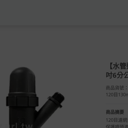
【水管
吋6分公
商品貨號：T
120目13
商品摘要
120目濾
保護噴頭