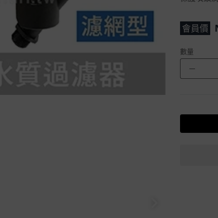
會員價
數量
－