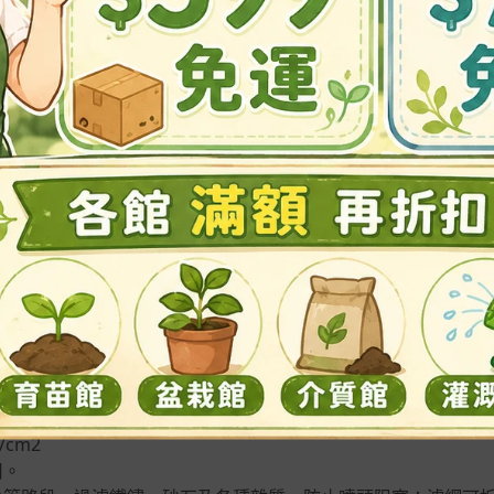
惠
滿490免運優惠中
常見問題
擊塑膠、橡膠、不鏽鋼濾網
網120目 (130micron=0.13mm)
/h
/cm2
用。