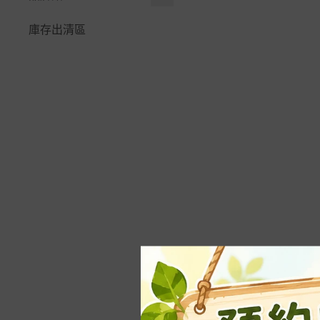
緩效性複合肥料
景觀石材
☆防蟲遮光網｜籬笆爬藤
🪚鋸｜鐮刀｜高空鋸
快速接頭系列
-
玉米｜黃瓜
🪴水生植物＆水耕
多邊型觀賞花盆
網
植物名牌｜說明插牌
花公主
庫存出清區
開根。癒合劑
嫁接工具｜鋁線｜篩網
⚡閃電快插系列
-
睡蓮、蓮花栽培指
根莖類
青盆。蘭花盆
🧷繩｜束帶魔帶｜固定夾
~量測工具、容器
花田綠地
化學原料
南
零配件、耗材專區
-
30盆以內「澆灌」
藥草｜香料植物
淺盆。水生植物用
🍇水果套袋。瓜網袋
肥料盒|夾鏈袋|空心磚
福壽御花園
配置
🪴多肉＆仙人掌
花卉。樹木種子
美植袋。不織布
不織布
花藝｜插花海綿｜劍山
青山貿易
4~5分、6分水管配件
-
虎尾蘭(虎皮蘭)
草坪種子、台北草皮
大型花盆>60cm
LED植物燈、驅蚊燈
福埠實業
2分、3分水管配件
-
心葉毬蘭養護資材
½壁掛盆。吊籃
圓易通介質
滲透管、PE高壓管配件
🪴蘭花＆食蟲
植板｜花器｜原木
微綠農業資材
澆控中心自動澆水
🪴觀葉＆蕨類
🌏環保花盆系列
育材開心田園樂
育材自動澆水系統
-
龜背芋(電信蘭)
🌵多肉好好玩組合
農友種苗
-
黃金葛栽培資材｜
★花牆(植生牆)專區
養護與資材推薦
益欣
★綠屋頂材料
-
福祿桐｜栽培與繁
HOKAS