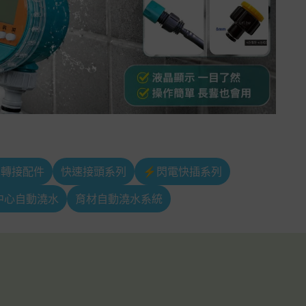
｜轉接配件
快速接頭系列
⚡閃電快插系列
中心自動澆水
育材自動澆水系統