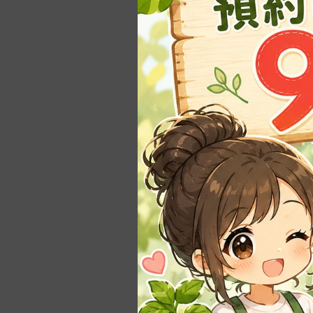
殖
長花槽｜蔬菜槽
良農
-
長花槽。馬槽型
農益多
-
•大型長槽 >70cm
松興工業
-
•組合式種植箱
翠筠
-
套裝組合
-
零配件
水盤｜底盤｜托盤
-
方型、長方形
-
圓形、橢圓形
-
可移動滾輪水盤
尺寸📏