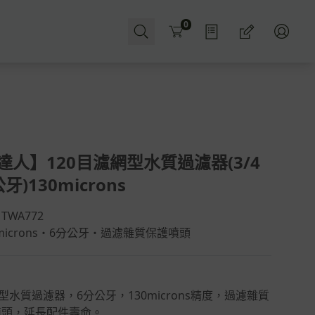
Cart
0
達人】120目濾網型水質過濾器(3/4
牙)130microns
WA772
0microns・6分公牙・過濾雜質保護噴頭
網型水質過濾器，6分公牙，130microns精度，過濾雜質
滴頭，延長配件壽命。