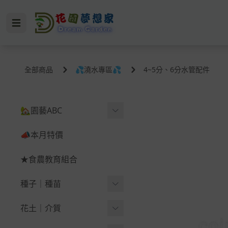
全部商品
💦澆水專區💦
4~5分、6分水管配件
🏡園藝ABC
🪴育苗＆幼苗
📣本月特價
🪴蔬果＆根莖
★食農教育組合
-
西瓜
種子｜種苗
-
辣椒（鬼椒）
葉菜類
花土｜介質
-
韭菜、韭菜花、韭
-
黃
葉菜｜蔥｜香菜