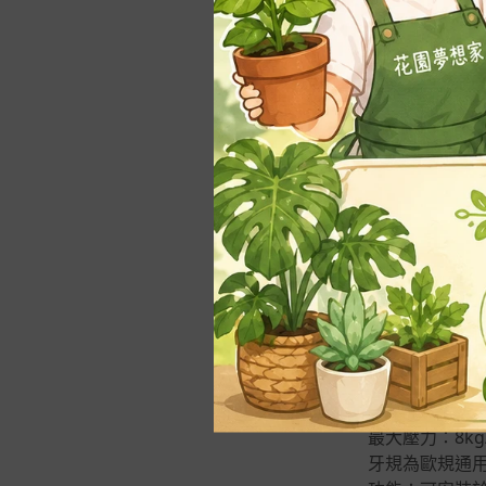
-
1~3寸(3~9cm)
-
3.5~6寸（10~18c
優惠折扣
m）
自取專屬優
優惠折扣
🏪『超取』
商品資訊
材質：PP耐衝
規格：6分公牙、濾
最大流量：5m3
最大壓力：8kg
牙規為歐規通