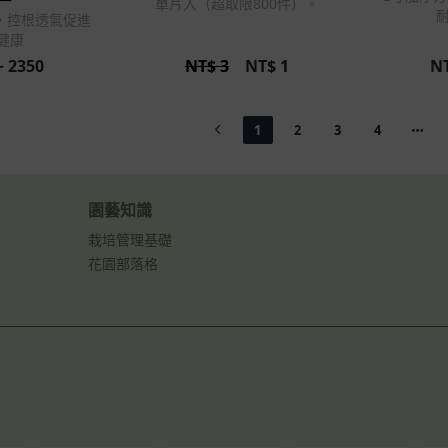
單片入（超取限800件）。
，控根透氣促進
健康
~ 2350
NT$ 3
NT$
1
N
1
2
3
4
園藝知識
栽培管理基礎
花園部落格