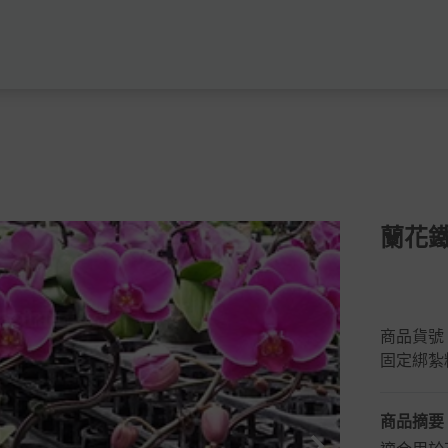
蘭花鐵
商品貨號
固定綁紮
商品摘要