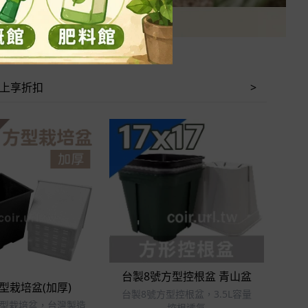
以上享折扣
>
立即選購
立即選購
台製8號方型控根盆 青山盆
型栽培盆(加厚)
台製8號方型控根盆，3.5L容量
方型栽培盆，台灣製造
控根透氣