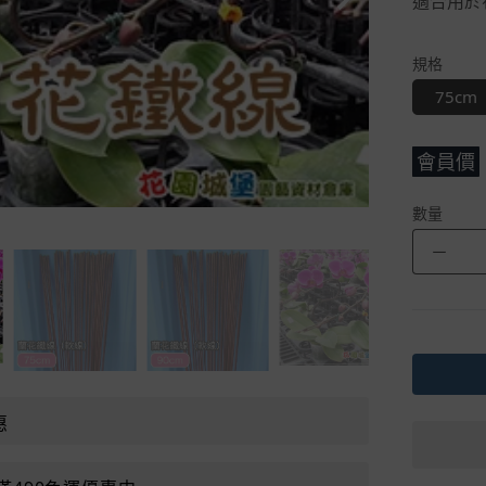
適合用於
規格
75cm
會員價
數量
－
惠