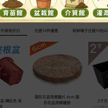
系列量販折扣
任選10件優惠
新鮮種子任選10包
立即選購
即選購
圓形花盆用椰纖片-6cm 圓
根盆-磚紅色 青
2寸方
形花盆用椰纖墊
盆
2寸加厚