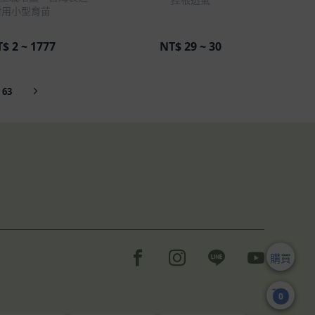
耐用小型育苗
T$
2 ~ 1777
NT$
29 ~ 30
63
Facebook page
Instagram page
Line page
Youtube 
購買
0