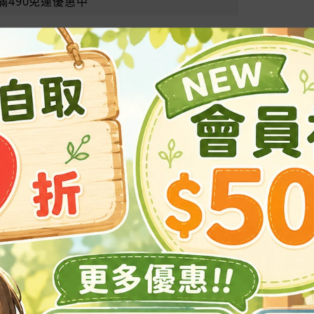
滿490免運優惠中
常見問題
型鐵線，易彎曲定型，支撐力足，隨心所欲，可配合蘭花夾、膠
mm（含批覆）
塑膠批覆(可彎塑軟線)
cm)、3尺(90cm)
剪裁剪所需長度。