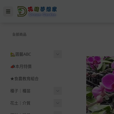
全部商品
🏡園藝ABC
🪴育苗＆幼苗
📣本月特價
🪴蔬果＆根莖
★食農教育組合
-
西瓜
種子｜種苗
-
辣椒（鬼椒）
葉菜類
花土｜介質
-
韭菜、韭菜花、韭
-
黃
葉菜｜蔥｜香菜