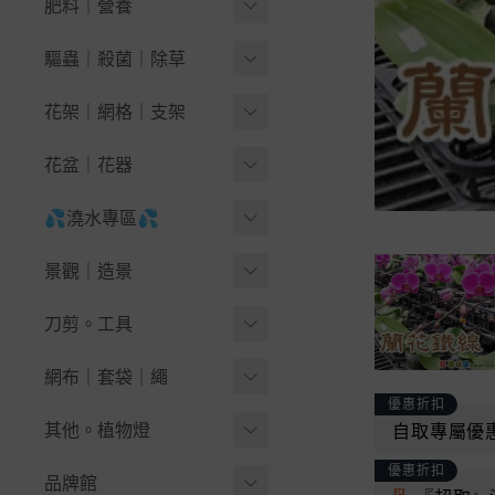
1公升好調配
肥料｜營養
-
萵苣｜生菜
🪴果樹＆木本花卉
泥炭苔｜泥炭配方
有機肥料
驅蟲｜殺菌｜除草
-
-
藍莓
結球葉菜｜花菜
培養土｜栽培土
-
有機液肥
天然除草劑
花架｜網格｜支架
-
-
繡球花 紫陽花
芽菜類種子
天然介質
-
有機顆粒肥
黏蟲｜驅鳥｜誘捕
花盆架｜陽台花架
-
無花果栽培指南
花盆｜花器
瓜果豆類
非天然介質
-
土壤改良｜開根
無毒藥劑
鐵網片｜網格
-
-
九重葛-三角梅
南瓜｜夏南瓜(櫛瓜)
育苗穴盤｜端盤悶箱
💦澆水專區💦
~椰纖片。毯
-
幫助開花｜結果
-
小黑飛大作戰(蠅蚋)
各式掛鉤。S鈎
-
苦瓜｜絲瓜｜蛇瓜
🪴盆景＆景觀
圓形栽培盆
King Root®
💦水槍.噴頭.灑水器.水龍
-
成長茁壯｜氨基酸
景觀｜造景
速效藥劑
★綠竹、支架、竹籤
頭
-
西瓜｜香瓜｜甜瓜
🪴草花＆球根＆香草
方型栽培盆
Kekkilä Professional
微生物肥料
人工草皮
刀剪。工具
抗菌｜滅菌
🐳澆水壺。噴霧器
-
-
薄荷爆盆指南
蒲瓜｜冬瓜｜秋葵
網盆。定植籃
Klasmann-Deilmann
堆肥材料
DIY地板｜排水踏板
🌱除草工具
網布｜套袋｜繩
💧各式水管、水管車
-
-
九層塔輕鬆種
菜豆．翼豆豌豆
厚實花盆-圓型
優惠折扣
免稀釋液體肥料
草皮分隔板｜檔土板
🪓鏟｜鋤頭｜鑷夾｜槌斧
💦水槍.噴頭.灑水器
☆雜草抑制蓆 銀黑布 固定
-
-
醉蝶花
番茄｜茄子｜草莓
其他。植物燈
自取專屬優
厚實花盆-方型
高濃度即溶肥料
籬笆、圍籬、竹材
釘
✂鉗｜剪刀｜剪定鋏
水龍頭｜轉接配件
-
-
向日葵
辣椒｜甜椒
優惠折扣
自動澆水花盆｜虹吸盆
『手套』。地墊
品牌館