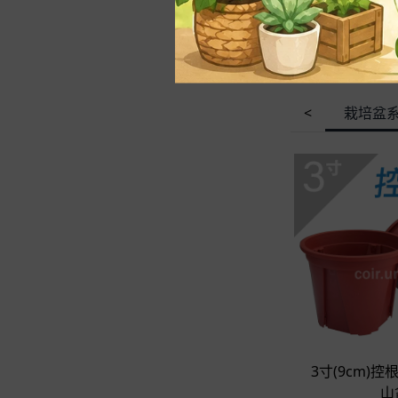
-
1~3寸(3~9cm)
-
3.5~6寸（10~18c
m）
栽培盆
<
立
3寸(9cm)控
山