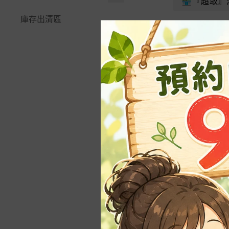
緩效性複合肥料
景觀石材
☆防蟲遮光網｜籬笆爬藤
🏪『超取』
🪚鋸｜鐮刀｜高空鋸
快速接頭系列
-
玉米｜黃瓜
🪴水生植物＆水耕
多邊型觀賞花盆
網
植物名牌｜說明插牌
花公主
庫存出清區
開根。癒合劑
嫁接工具｜鋁線｜篩網
⚡閃電快插系列
-
睡蓮、蓮花栽培指
根莖類
青盆。蘭花盆
🧷繩｜束帶魔帶｜固定夾
~量測工具、容器
花田綠地
化學原料
南
零配件、耗材專區
-
30盆以內「澆灌」
藥草｜香料植物
淺盆。水生植物用
🍇水果套袋。瓜網袋
肥料盒|夾鏈袋|空心磚
福壽御花園
配置
🪴多肉＆仙人掌
商品資訊
花卉。樹木種子
美植袋。不織布
不織布
花藝｜插花海綿｜劍山
青山貿易
4~5分、6分水管配件
-
虎尾蘭(虎皮蘭)
蘭花梗專用造
草坪種子、台北草皮
大型花盆>60cm
LED植物燈、驅蚊燈
福埠實業
2分、3分水管配件
-
心葉毬蘭養護資材
每組：
30支
½壁掛盆。吊籃
線徑：約2.5
圓易通介質
滲透管、PE高壓管配件
🪴蘭花＆食蟲
材質：鐵+PVC
植板｜花器｜原木
微綠農業資材
顏色：深棕色
澆控中心自動澆水
🪴觀葉＆蕨類
長度：2尺半(75
🌏環保花盆系列
育材開心田園樂
育材自動澆水系統
-
龜背芋(電信蘭)
＊可使用鐵線
🌵多肉好好玩組合
農友種苗
-
黃金葛栽培資材｜
★花牆(植生牆)專區
養護與資材推薦
益欣
★綠屋頂材料
-
福祿桐｜栽培與繁
HOKAS