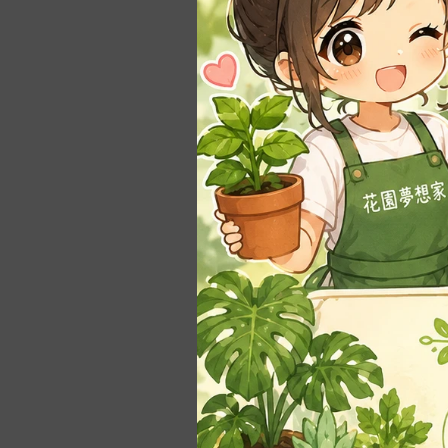
殖
長花槽｜蔬菜槽
良農
-
長花槽。馬槽型
農益多
-
•大型長槽 >70cm
松興工業
-
•組合式種植箱
翠筠
-
套裝組合
-
零配件
水盤｜底盤｜托盤
-
方型、長方形
-
圓形、橢圓形
-
可移動滾輪水盤
尺寸📏