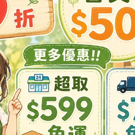
晶肥料，氮磷鉀比例為3:2:3並含有鎂及多種鉗合態微量元素。
部澆灌，效果迅速。
菜類、蔬菜類皆可施用；例如：蓮霧、柑橘、葡萄、楊桃、釋迦
椒、番茄、菠菜、芥菜、芥藍、小白菜、萵苣、甘藍、韭菜、花椰
莖葉生育期，以本劑噴佈全株或澆灌根部，可促進莖葉繁茂，植
~1500倍，每7~10天使用一次，嚴重缺肥時，每5天噴佈一次。
氣溫高低調整其濃度及用量。
農藥混合使用，但避免與鹼性農藥混用。
傍晚使用，避免陽光直曬或炎熱時噴佈。
超量使用有毒害，造成土壤汙染，請依建議量使用，採收前一週
普股份有限公司 比利時廠
種苗股份有限公司