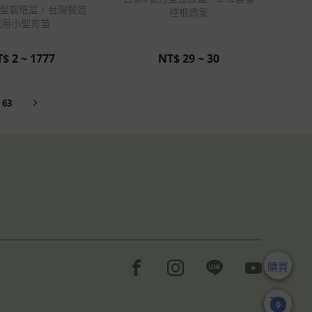
方型栽培盆，台灣製造
控根透氣
耐用小型育苗
T$
2 ~ 1777
NT$
29 ~ 30
63
Facebook page
Instagram page
Line page
Youtube 
購買
0