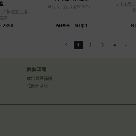
盆
2寸加厚
單片入（超取限800件）。
，控根透氣促進
健康
~ 2350
NT$ 3
NT$
1
N
1
2
3
4
園藝知識
栽培管理基礎
花園部落格