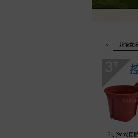
栽培盆
<
立
3寸(9cm)控