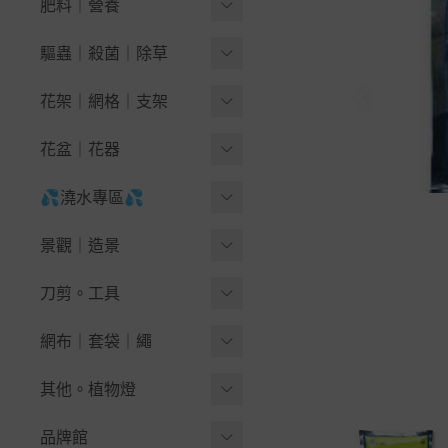
1公升好調配
肥料｜營養
-
萵苣｜生菜
🪴果樹＆木本花卉
泥炭苔｜泥炭配方
有機肥料
驅蟲｜殺菌｜除草
-
-
藍莓
結球葉菜｜花菜
培養土｜栽培土
-
有機液肥
天然除草劑
花架｜網格｜支架
-
-
繡球花 紫陽花
芽菜類種子
天然介質
-
有機顆粒肥
黏蟲｜驅鳥｜誘捕
花盆架｜陽台花架
-
無花果栽培指南
花盆｜花器
瓜果豆類
非天然介質
-
土壤改良｜開根
無毒藥劑
鐵網片｜網格
-
-
九重葛-三角梅
南瓜｜夏南瓜(櫛瓜)
育苗穴盤｜端盤悶箱
💦澆水專區💦
~椰纖片。毯
-
幫助開花｜結果
-
小黑飛大作戰(蠅蚋)
各式掛鉤。S鈎
-
苦瓜｜絲瓜｜蛇瓜
🪴盆景＆景觀
圓形栽培盆
King Root®
💦水槍.噴頭.灑水器.水龍
-
成長茁壯｜氨基酸
景觀｜造景
速效藥劑
★綠竹、支架、竹籤
頭
-
西瓜｜香瓜｜甜瓜
🪴草花＆球根＆香草
方型栽培盆
Kekkilä Professional
微生物肥料
人工草皮
刀剪。工具
抗菌｜滅菌
🐳澆水壺。噴霧器
-
-
薄荷爆盆指南
蒲瓜｜冬瓜｜秋葵
網盆。定植籃
Klasmann-Deilmann
堆肥材料
DIY地板｜排水踏板
🌱除草工具
網布｜套袋｜繩
💧各式水管、水管車
-
-
九層塔輕鬆種
菜豆．翼豆豌豆
厚實花盆-圓型
免稀釋液體肥料
草皮分隔板｜檔土板
🪓鏟｜鋤頭｜鑷夾｜槌斧
💦水槍.噴頭.灑水器
☆雜草抑制蓆 銀黑布 固定
-
-
醉蝶花
番茄｜茄子｜草莓
其他。植物燈
厚實花盆-方型
高濃度即溶肥料
籬笆、圍籬、竹材
釘
✂鉗｜剪刀｜剪定鋏
水龍頭｜轉接配件
-
-
向日葵
辣椒｜甜椒
自動澆水花盆｜虹吸盆
『手套』。地墊
品牌館