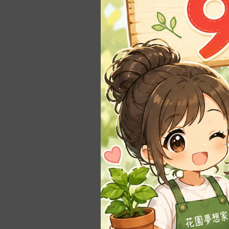
殖
本劑是高成分結
長花槽｜蔬菜槽
良農
葉面噴佈或根
-
長花槽。馬槽型
適用作物：
農益多
各種果樹、果
-
•大型長槽 >70cm
松興工業
西瓜、胡瓜、甜
-
•組合式種植箱
使用方法：
翠筠
果樹及蔬菜在
-
套裝組合
一般稀釋800
-
零配件
依作物大小及
注意事項：
本劑可與一般
水盤｜底盤｜托盤
最好在清晨或
-
方型、長方形
肥料含銅鋅，
製造地：德國康
-
圓形、橢圓形
經銷商：農友
-
可移動滾輪水盤
尺寸📏