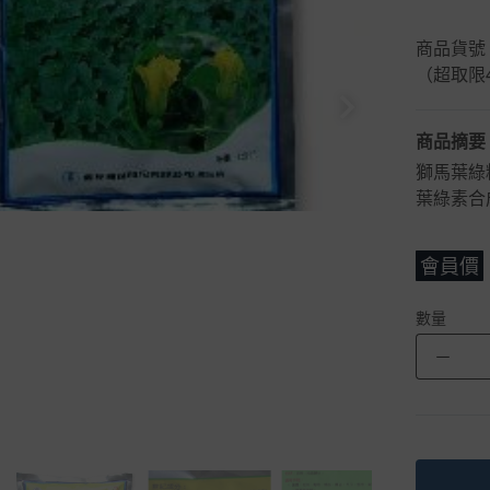
商品貨號：
（超取限
商品摘要
獅馬葉綠精
葉綠素合
會員價
數量
－