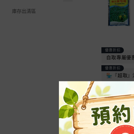
緩效性複合肥料
景觀石材
☆防蟲遮光網｜籬笆爬藤
🪚鋸｜鐮刀｜高空鋸
快速接頭系列
-
玉米｜黃瓜
🪴水生植物＆水耕
多邊型觀賞花盆
網
植物名牌｜說明插牌
花公主
庫存出清區
開根。癒合劑
嫁接工具｜鋁線｜篩網
⚡閃電快插系列
-
睡蓮、蓮花栽培指
根莖類
青盆。蘭花盆
🧷繩｜束帶魔帶｜固定夾
~量測工具、容器
花田綠地
化學原料
南
零配件、耗材專區
-
30盆以內「澆灌」
藥草｜香料植物
淺盆。水生植物用
🍇水果套袋。瓜網袋
肥料盒|夾鏈袋|空心磚
福壽御花園
配置
🪴多肉＆仙人掌
花卉。樹木種子
美植袋。不織布
不織布
花藝｜插花海綿｜劍山
青山貿易
4~5分、6分水管配件
-
虎尾蘭(虎皮蘭)
優惠折扣
草坪種子、台北草皮
大型花盆>60cm
LED植物燈、驅蚊燈
自取專屬優
福埠實業
2分、3分水管配件
-
心葉毬蘭養護資材
½壁掛盆。吊籃
優惠折扣
圓易通介質
滲透管、PE高壓管配件
🪴蘭花＆食蟲
🏪『超取』
植板｜花器｜原木
微綠農業資材
澆控中心自動澆水
🪴觀葉＆蕨類
🌏環保花盆系列
育材開心田園樂
育材自動澆水系統
-
龜背芋(電信蘭)
🌵多肉好好玩組合
農友種苗
-
黃金葛栽培資材｜
★花牆(植生牆)專區
養護與資材推薦
商品資訊
益欣
★綠屋頂材料
-
福祿桐｜栽培與繁
HOKAS
特點及功效：