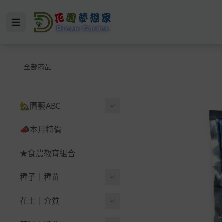
全部商品
🏡園藝ABC
🪴育苗＆幼苗
📣本月特價
🪴蔬果＆根莖
★食農教育組合
-
西瓜
種子｜種苗
-
辣椒（鬼椒）
葉菜類
花土｜介質
-
韭菜、韭菜花、韭
-
黃
葉菜｜蔥｜香菜