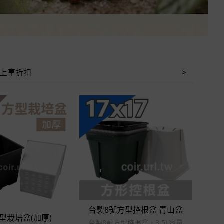
以上享折扣
>
立即選購
立即選購
台製8號方型控根盆 青山盆
型栽培盆(加厚)
台製8號方型控根盆，3.5L容量