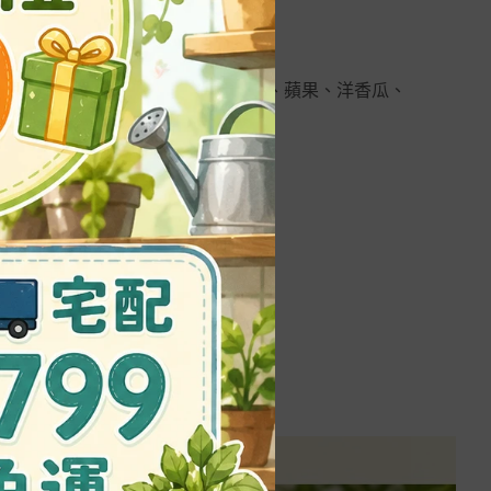
、木瓜、荔枝、番石榴、桃、李、梅、蘋果、洋香瓜、
菜、結球白菜...等等。
株健旺。
不得噴灑於食用部位。