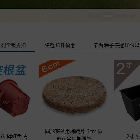
系列量販折扣
任選10件優惠
新鮮種子任選10包
立即選購
即選購
圓形花盆用椰纖片-6cm 圓
根盆-磚紅色 青
2寸方
形花盆用椰纖墊