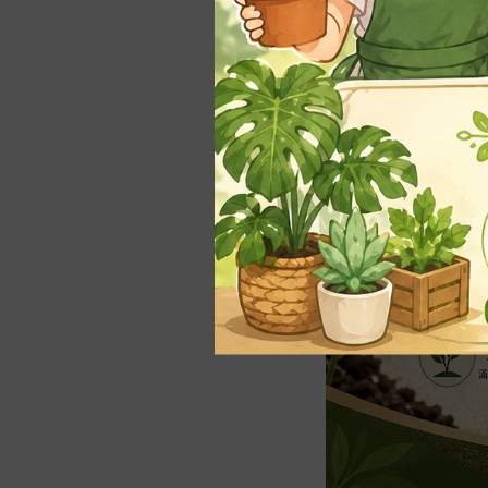
-
1~3寸(3~9cm)
-
3.5~6寸（10~18c
m）