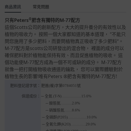
商品資訊
常見問題
®
只有Peters
肥含有獨特的M-77配方
這個Scotts公司的創新配方，大大的提升養分的有效性以及
植物的吸收力。 按照一個大家都知道的基本道理， ”不能只
問您施用了多少肥料，而要問植物真正吸收了多少肥料”。
M-77配方是scotts公司研發出的混合物， 裡面的成分可以
確保肥料對於植物能保持有效、而且促進植物的吸收。 這
個功能使M-77配方成為一個不可或缺的成分。 M-77配方
就像一把打開植物吸收通道的鑰匙， 您可以實際體驗對於
植物生長的影響!唯有Peters ®肥含有獨特的M-77配方!
肥料登記證字號：
肥進(複)字第0784051號
保證成份：
─ 全氮 (T-N) ……………15.0%
─ 銨態氮………2.0%
─ 硝酸態氮……8.6%
─ 全磷酐(P205)……………10.0%
─ 全氧化鉀(K2O)…………29.0%