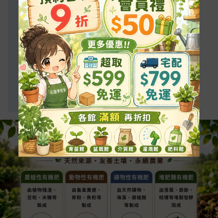
升)
升)
多肉.花
0.75-1
盆栽百合
1.5-2
壇植物
盆栽木
盆栽熱帶觀
0.5-0.75
1-1.3
本植物
葉植物
鮮切花
1.2-1.5
盆栽聖誕紅
1.3-2
包裝：
1公斤袋裝
產地：
比利時