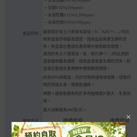
─ 水溶性硼0.02%(200ppm)
─ 全銅0.02%(200ppm)
─ 水溶性鐵0.12%(1,200ppm)
─ 水溶性鉬0.01%(100ppm)
最適用於有土介質母本栽培，N：K2O =1：2 的比
產品特性：
例對盆栽作物最為理想，因為盆栽易產生鉀的流
失。對盆栽在整個生產周期中使用都很理想。
適用於有土介質栽培，氮：氧化鉀=1：2的比例對
盆栽植物最為理想，因為盆栽易產生鉀的流失。對
盆栽在整個生產周期中使用都很理想。
約含60％硝態氮，利於作物快速吸收氮肥，促進作
物的快速生長，使葉色濃綠。
鉀肥＋速效氮肥有利於多肉植物葉片肥大、生長快
速。
最大溶解度為360克/升。
連續使用
連續使用
使用方法：
植物種
的建議
的建議
植物種類
類
濃度(克/
濃度(克/