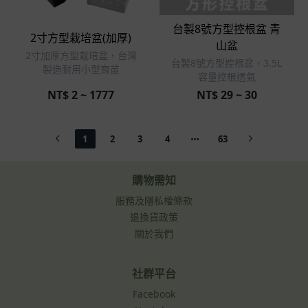
立即選購
立即選購
台製8號方型控根盆 青
2寸方型栽培盆(加厚)
山盆
2寸加厚方型栽培盆，台灣
台製8號方型控根盆，3.5L
製造耐用小型育苗
容量控根透氣
NT$
2 ~ 1777
NT$
29 ~ 30
1
2
3
4
63
購物需知
服務及隱私權條款
退換貨政策
關於我們
社群平台
Facebook