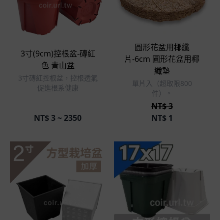
立即選購
立即選購
圓形花盆用椰纖
3寸(9cm)控根盆-磚紅
片-6cm 圓形花盆用椰
色 青山盆
纖墊
3寸磚紅控根盆，控根透氣
單片入（超取限800
促進根系健康
件）。
NT$ 3
NT$
3 ~ 2350
NT$
1