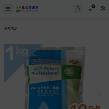
Cart
0
全部商品
水即施肥
殺菌
水耕
多肉肥
無洞花盆
小