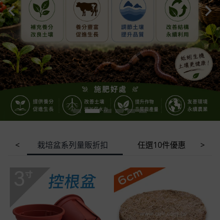
栽培盆系列量販折扣
任選10件優惠
<
>