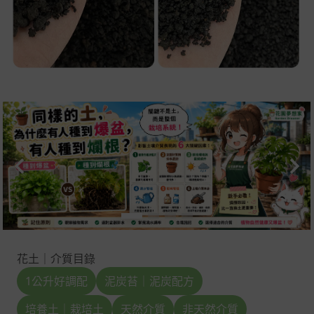
花土｜介質目錄
1公升好調配
泥炭苔｜泥炭配方
培養土｜栽培土
天然介質
非天然介質