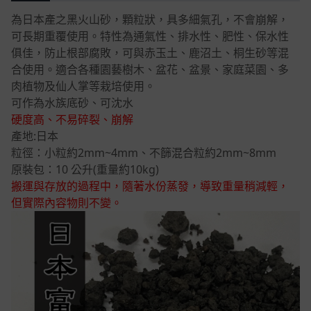
為日本產之黑火山砂，顆粒狀，具多細氣孔，不會崩解，
可長期重覆使用。特性為通氣性、排水性、肥性、保水性
俱佳，防止根部腐敗，可與赤玉土、鹿沼土、桐生砂等混
合使用。適合各種園藝樹木、盆花、盆景、家庭菜園、多
肉植物及仙人掌等栽培使用。
可作為水族底砂、可沈水
硬度高、不易碎裂、崩解
產地:日本
粒徑：小粒約2mm~4mm、不篩混合粒約2mm~8mm
原裝包：10 公升(重量約10kg)
搬運與存放的過程中，隨著水份蒸發，導致重量稍減輕，
但實際內容物則不變。