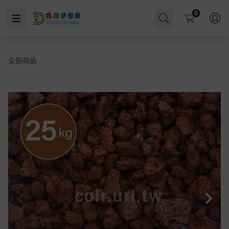
Cart
0
全部商品
水即施肥
殺菌
水耕
無洞花盆
小黑飛
多