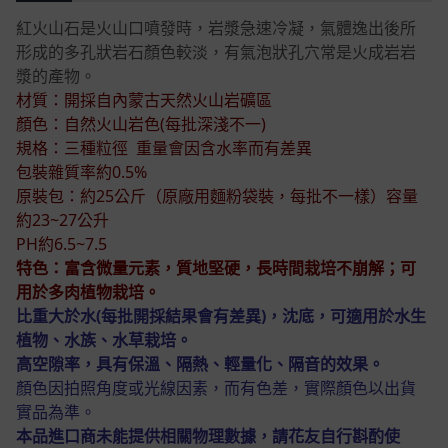
紅火山石是火山口噴發時，岩漿急速冷凝，氣體逸出後所
形成的多孔狀岩石顏色較淡，有氣泡狀孔穴常是火成岩岩
漿的產物。
材質：開採自內蒙古天然火山岩礦區
顏色：自然火山岩色(每批深淺不一)
規格：三種粒徑 重量會因含水率而有差異
包裝雜質率約0.5%
原裝包：約25公斤（原廠用麵粉袋裝，每批不一樣）容量
約23~27公升
PH約6.5~7.5
特色：富含微量元素，質地堅硬，長時間栽培不崩解；可
用於多肉植物栽培。
比重大於水(每批開採結果會有差異)，沈底，可適用於水生
植物、水族、水草栽培。
高空隙率，具有保溫、隔熱、輕量化、隔音的效果。
顏色因拍照角度或光線因素，而有色差，實際顏色以出貨
實品為準。
本品進口商未能提供相關物理數據，請花友自行斟酌使