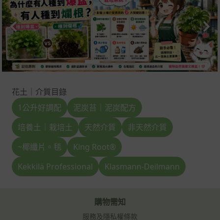
花土｜介質目錄
1公升好調配
泥炭苔｜泥炭配方
培養土｜栽培土
天然介質
非天然介質
~椰纖片。毯
King Root®
Kekkilä Professional
Klasmann-Deilmann
購物需知
服務及隱私權條款