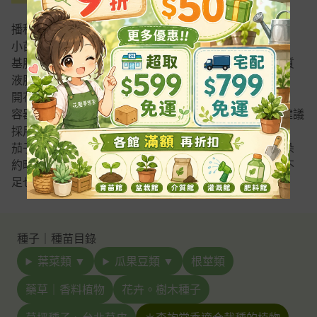
播種育苗：Klasmann蔬菜播種育苗專用泥炭土
小苗定植：純椰纖土(椰土)
基肥、追肥：金來富開花配方有機質肥料、樂豐收有機質
液肥
開花期追肥：漁人開花肥
容器：7寸栽培盆、單栽種箱(實際栽種後感覺都太小，建議
採用1尺以上花盆或8寸以上美植袋、二層栽種箱)
茄子栽種過程須注意肥料的補充，需要重肥，可觀察花朵
約略判斷，如雌蕊太短表示肥份不足，不易結果，養分不
足也容易造成果實小而彎曲。
種子｜種苗目錄
葉菜類 ▼
瓜果豆類 ▼
根莖類
藥草｜香料植物
花卉。樹木種子