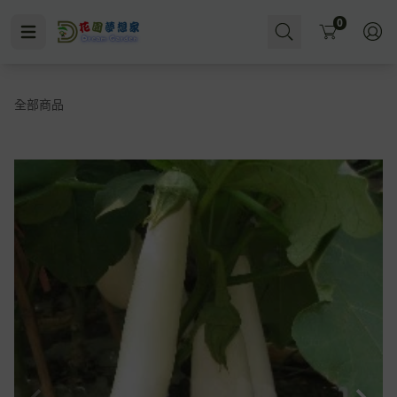
Cart
0
全部商品
水即施肥
殺菌
水耕
無洞花盆
小黑飛
多