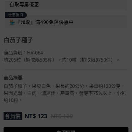
自取專屬優惠
優惠折扣
🏪『超取』滿490免運優惠中
白茄子種子
商品貨號：
HV-064
約205粒（超取限595件）。約10粒（超取限3750件）。
商品摘要
白茄子種子，果皮白色，果長約20公分，果重約120公克，
果面光滑，白肉，儲運佳，產量高，發芽率75%以上，小包
約10粒。
NT$
123
NT$ 129
會員價