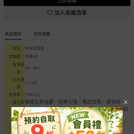
立即選購
加入收藏清單
商品資訊
常見問題
習性：
多年生草本
定植期：
本葉4片
發芽適
25～30℃
溫：
生長適
7~11月
溫：
發芽率：
75%以上
植株生育強健，結果力強，果皮白色，果萼綠，
栽培要
中果型，適收期果長約20cm、果寬3cm、果重約
點：
120公克。果面光滑，白肉，儲運佳，產量高。
數量：
小包約10粒、大包1公克（約205粒）(原裝包)
包裝：
約10x17cm