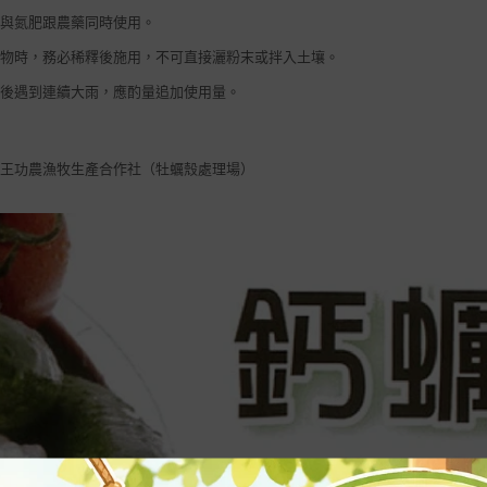
可與氮肥跟農藥同時使用。
作物時，務必稀釋後施用，不可直接灑粉末或拌入土壤。
用後遇到連續大雨，應酌量追加使用量。
年
化王功農漁牧生產合作社（牡蠣殼處理場）