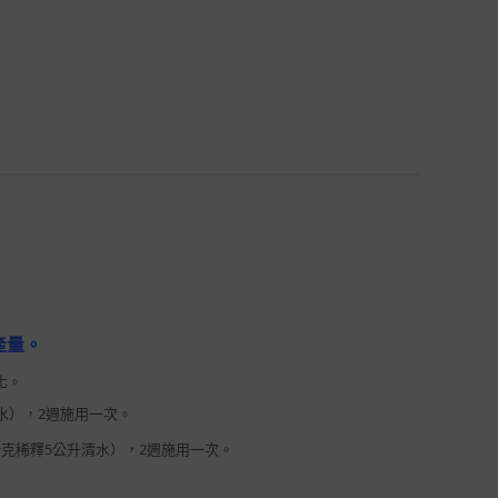
產量。
化。
清水），2週施用一次。
1公克稀釋5公升清水），2週施用一次。