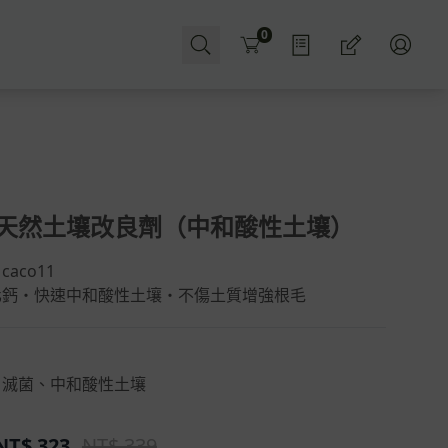
Cart
0
天然土壤改良劑（中和酸性土壤）
aco11
化鈣・快速中和酸性土壤・不傷土質增強根毛
、滅菌、中和酸性土壤
NT$
323
NT$ 339