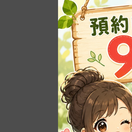
-
1~3寸(3~9cm)
-
3.5~6寸（10~18c
m）