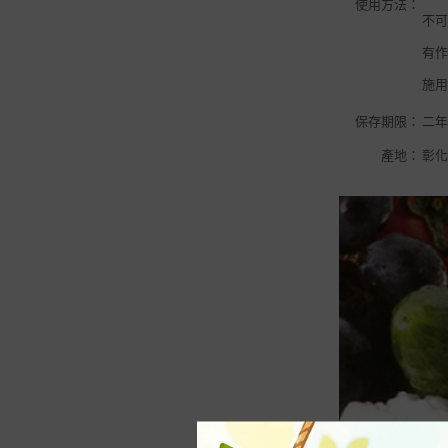
殖
使用方法：
長花槽｜蔬菜槽
不
良農
-
長花槽。馬槽型
有
農益多
施
-
•大型長槽 >70cm
松興工業
保存期限：
二
-
•組合式種植箱
翠筠
產地：
彰
-
套裝組合
-
零配件
水盤｜底盤｜托盤
-
方型、長方形
-
圓形、橢圓形
-
可移動滾輪水盤
尺寸📏