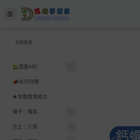
全部商品
🏡園藝ABC
🪴育苗＆幼苗
📣本月特價
🪴蔬果＆根莖
★食農教育組合
-
西瓜
種子｜種苗
-
辣椒（鬼椒）
葉菜類
花土｜介質
-
韭菜、韭菜花、韭
-
黃
葉菜｜蔥｜香菜