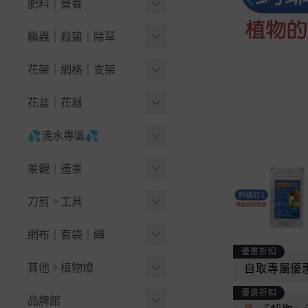
1公升好調配
肥料｜營養
-
萵苣｜生菜
🪴果樹＆木本花卉
泥炭苔｜泥炭配方
有機肥料
驅蟲｜殺菌｜除草
-
-
藍莓
結球葉菜｜花菜
培養土｜栽培土
-
有機液肥
天然除草劑
花架｜網格｜支架
-
-
繡球花 紫陽花
芽菜類種子
天然介質
-
有機顆粒肥
黏蟲｜驅鳥｜誘捕
花盆架｜陽台花架
-
無花果栽培指南
花盆｜花器
瓜果豆類
非天然介質
-
土壤改良｜開根
無毒藥劑
鐵網片｜網格
-
-
九重葛-三角梅
南瓜｜夏南瓜(櫛瓜)
育苗穴盤｜端盤悶箱
💦澆水專區💦
~椰纖片。毯
-
幫助開花｜結果
-
小黑飛大作戰(蠅蚋)
各式掛鉤。S鈎
-
苦瓜｜絲瓜｜蛇瓜
🪴盆景＆景觀
圓形栽培盆
King Root®
💦水槍.噴頭.灑水器.水龍
-
成長茁壯｜氨基酸
景觀｜造景
速效藥劑
★綠竹、支架、竹籤
頭
-
西瓜｜香瓜｜甜瓜
🪴草花＆球根＆香草
方型栽培盆
Kekkilä Professional
微生物肥料
人工草皮
刀剪。工具
抗菌｜滅菌
🐳澆水壺。噴霧器
-
-
薄荷爆盆指南
蒲瓜｜冬瓜｜秋葵
網盆。定植籃
Klasmann-Deilmann
堆肥材料
DIY地板｜排水踏板
🌱除草工具
網布｜套袋｜繩
💧各式水管、水管車
-
-
九層塔輕鬆種
菜豆．翼豆豌豆
厚實花盆-圓型
優惠折扣
免稀釋液體肥料
草皮分隔板｜檔土板
🪓鏟｜鋤頭｜鑷夾｜槌斧
💦水槍.噴頭.灑水器
☆雜草抑制蓆 銀黑布 固定
-
-
醉蝶花
番茄｜茄子｜草莓
其他。植物燈
自取專屬優
厚實花盆-方型
高濃度即溶肥料
籬笆、圍籬、竹材
釘
✂鉗｜剪刀｜剪定鋏
水龍頭｜轉接配件
-
-
向日葵
辣椒｜甜椒
優惠折扣
自動澆水花盆｜虹吸盆
『手套』。地墊
品牌館