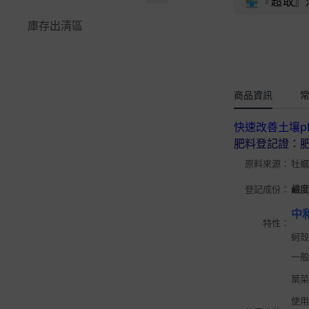
緩效性複合肥料
景觀石材
☆防蟲遮光網｜籬笆爬藤
🏪『超取』
🪚鋸｜鐮刀｜高空鋸
快速接頭系列
-
玉米｜黃瓜
🪴水生植物＆水耕
多邊型觀賞花盆
網
植物名牌｜說明插牌
花公主
庫存出清區
開根。癒合劑
嫁接工具｜鋁線｜篩網
⚡閃電快插系列
-
睡蓮、蓮花栽培指
根莖類
青盆。蘭花盆
🧷繩｜束帶魔帶｜固定夾
~量測工具、容器
花田綠地
化學原料
南
零配件、耗材專區
-
30盆以內「澆灌」
藥草｜香料植物
淺盆。水生植物用
🍇水果套袋。瓜網袋
肥料盒|夾鏈袋|空心磚
福壽御花園
配置
🪴多肉＆仙人掌
商品資訊
花卉。樹木種子
美植袋。不織布
不織布
花藝｜插花海綿｜劍山
青山貿易
4~5分、6分水管配件
-
虎尾蘭(虎皮蘭)
快速改善土壤
草坪種子、台北草皮
大型花盆>60cm
LED植物燈、驅蚊燈
福埠實業
2分、3分水管配件
-
心葉毬蘭養護資材
肥料登記證：肥
½壁掛盆。吊籃
圓易通介質
原料來源：
牡蠣
滲透管、PE高壓管配件
🪴蘭花＆食蟲
植板｜花器｜原木
微綠農業資材
登記成份：
鹼度
澆控中心自動澆水
🪴觀葉＆蕨類
🌏環保花盆系列
中
育材開心田園樂
育材自動澆水系統
-
龜背芋(電信蘭)
特性：
🌵多肉好好玩組合
蚵
農友種苗
-
黃金葛栽培資材｜
一般
★花牆(植生牆)專區
養護與資材推薦
益欣
葉菜
★綠屋頂材料
-
福祿桐｜栽培與繁
HOKAS
使用