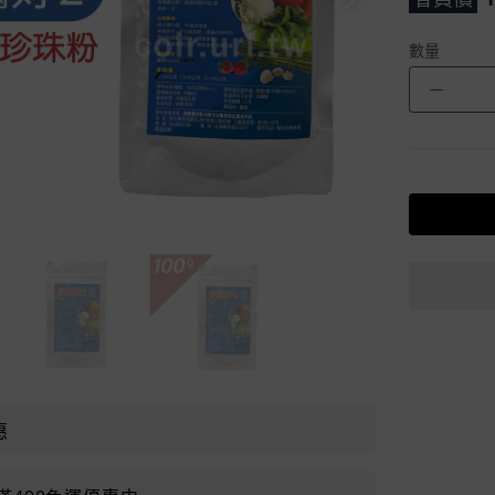
數量
－
惠