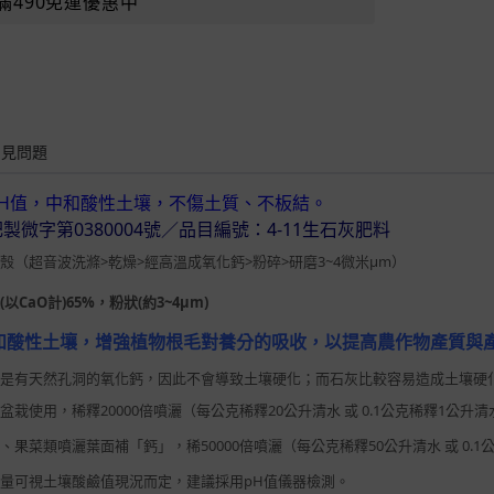
滿490免運優惠中
常見問題
pH值，中和酸性土壤，不傷土質、不板結。
製微字第0380004號／品目編號：4-11生石灰肥料
殼（超音波洗滌>乾燥>經高溫成氧化鈣>粉碎>研磨3~4微米µm）
(以CaO計)65%，粉狀(約3~4µm)
和酸性土壤，增強植物根毛對養分的吸收，以提高農作物產質與
殼是有天然孔洞的氧化鈣，因此不會導致土壤硬化；而石灰比較容易造成土壤硬
盆栽使用，稀釋20000倍噴灑（每公克稀釋20公升清水 或 0.1公克稀釋1公升
、果菜類噴灑葉面補「鈣」，稀50000倍噴灑（每公克稀釋50公升清水 或 0.
量可視土壤酸鹼值現況而定，建議採用pH值儀器檢測。