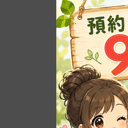
-
1~3寸(3~9cm)
-
3.5~6寸（10~18c
m）