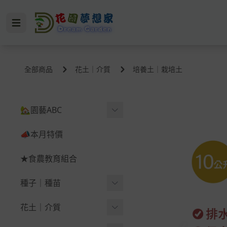
全部商品
花土｜介質
培養土｜栽培土
🏡園藝ABC
🪴育苗＆幼苗
📣本月特價
🪴蔬果＆根莖
★食農教育組合
-
西瓜
種子｜種苗
-
辣椒（鬼椒）
葉菜類
花土｜介質
-
韭菜、韭菜花、韭
-
黃
葉菜｜蔥｜香菜