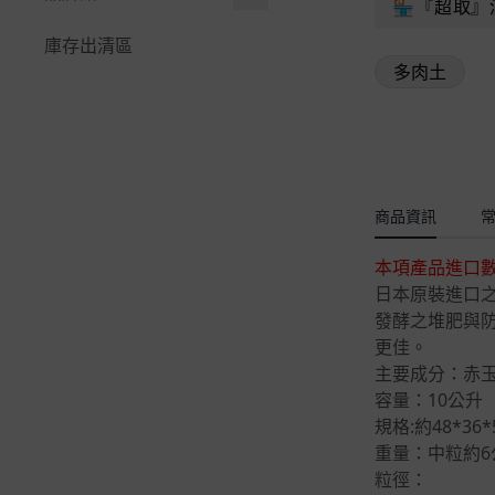
緩效性複合肥料
景觀石材
☆防蟲遮光網｜籬笆爬藤
🏪『超取』
🪚鋸｜鐮刀｜高空鋸
快速接頭系列
-
玉米｜黃瓜
🪴水生植物＆水耕
多邊型觀賞花盆
網
植物名牌｜說明插牌
花公主
庫存出清區
開根。癒合劑
嫁接工具｜鋁線｜篩網
⚡閃電快插系列
-
睡蓮、蓮花栽培指
多肉土
根莖類
青盆。蘭花盆
🧷繩｜束帶魔帶｜固定夾
~量測工具、容器
花田綠地
化學原料
南
零配件、耗材專區
-
30盆以內「澆灌」
藥草｜香料植物
淺盆。水生植物用
🍇水果套袋。瓜網袋
肥料盒|夾鏈袋|空心磚
福壽御花園
配置
🪴多肉＆仙人掌
花卉。樹木種子
美植袋。不織布
不織布
花藝｜插花海綿｜劍山
青山貿易
4~5分、6分水管配件
-
虎尾蘭(虎皮蘭)
草坪種子、台北草皮
大型花盆>60cm
LED植物燈、驅蚊燈
福埠實業
商品資訊
2分、3分水管配件
-
心葉毬蘭養護資材
½壁掛盆。吊籃
圓易通介質
本項產品進口
滲透管、PE高壓管配件
🪴蘭花＆食蟲
日本原裝進口
植板｜花器｜原木
微綠農業資材
澆控中心自動澆水
發酵之堆肥與
🪴觀葉＆蕨類
🌏環保花盆系列
更佳。
育材開心田園樂
育材自動澆水系統
-
龜背芋(電信蘭)
主要成分：赤
🌵多肉好好玩組合
農友種苗
容量：10公升
-
黃金葛栽培資材｜
規格:約48*36*
★花牆(植生牆)專區
養護與資材推薦
益欣
重量：中粒約6
★綠屋頂材料
-
福祿桐｜栽培與繁
粒徑：
HOKAS