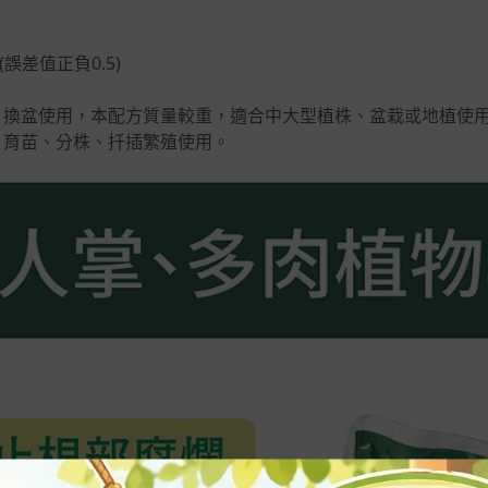
(誤差值正負0.5)
：換盆使用，本配方質量較重，適合中大型植株、盆栽或地植使
：育苗、分株、扦插繁殖使用。