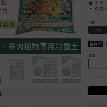
岩，PH6
扦插設計
規格
中粒
會員價
數量
－
惠