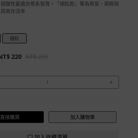
.0 弱酸性最適合根系發育。「細粒款」專為育苗、葉孵與
，提高存活率
細粒
NT$
220
NT$ 231
＋
直接購買
加入購物車
加入收藏清單