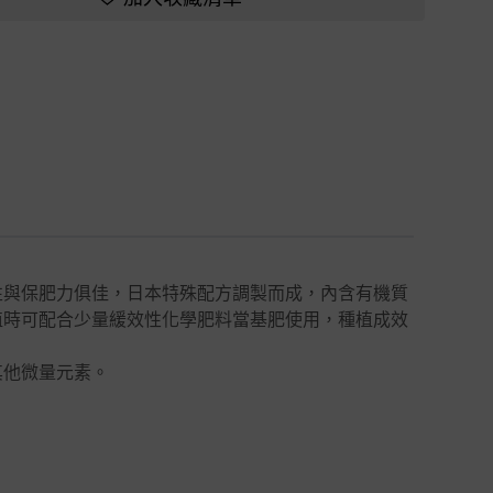
性與保肥力俱佳，日本特殊配方調製而成，內含有機質
植時可配合少量緩效性化學肥料當基肥使用，種植成效
其他微量元素。