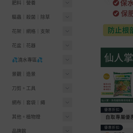
1公升好調配
肥料｜營養
-
萵苣｜生菜
🪴果樹＆木本花卉
泥炭苔｜泥炭配方
有機肥料
驅蟲｜殺菌｜除草
-
-
藍莓
結球葉菜｜花菜
培養土｜栽培土
-
有機液肥
天然除草劑
花架｜網格｜支架
-
-
繡球花 紫陽花
芽菜類種子
天然介質
-
有機顆粒肥
黏蟲｜驅鳥｜誘捕
花盆架｜陽台花架
-
無花果栽培指南
花盆｜花器
瓜果豆類
非天然介質
-
土壤改良｜開根
無毒藥劑
鐵網片｜網格
-
-
九重葛-三角梅
南瓜｜夏南瓜(櫛瓜)
育苗穴盤｜端盤悶箱
💦澆水專區💦
~椰纖片。毯
-
幫助開花｜結果
-
小黑飛大作戰(蠅蚋)
各式掛鉤。S鈎
-
苦瓜｜絲瓜｜蛇瓜
🪴盆景＆景觀
圓形栽培盆
King Root®
💦水槍.噴頭.灑水器.水龍
-
成長茁壯｜氨基酸
景觀｜造景
速效藥劑
★綠竹、支架、竹籤
頭
-
西瓜｜香瓜｜甜瓜
🪴草花＆球根＆香草
方型栽培盆
Kekkilä Professional
微生物肥料
人工草皮
刀剪。工具
抗菌｜滅菌
🐳澆水壺。噴霧器
-
-
薄荷爆盆指南
蒲瓜｜冬瓜｜秋葵
網盆。定植籃
Klasmann-Deilmann
堆肥材料
DIY地板｜排水踏板
🌱除草工具
網布｜套袋｜繩
💧各式水管、水管車
-
-
九層塔輕鬆種
菜豆．翼豆豌豆
厚實花盆-圓型
優惠折扣
免稀釋液體肥料
草皮分隔板｜檔土板
🪓鏟｜鋤頭｜鑷夾｜槌斧
💦水槍.噴頭.灑水器
☆雜草抑制蓆 銀黑布 固定
-
-
醉蝶花
番茄｜茄子｜草莓
其他。植物燈
自取專屬優
厚實花盆-方型
高濃度即溶肥料
籬笆、圍籬、竹材
釘
✂鉗｜剪刀｜剪定鋏
水龍頭｜轉接配件
-
-
向日葵
辣椒｜甜椒
優惠折扣
自動澆水花盆｜虹吸盆
『手套』。地墊
品牌館