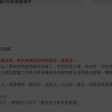
滿490免運優惠中
常見問題
數量有限，售完後補貨的時程稍長，請見諒～
之仙人掌與多肉植物專用培養土，天然粒質土壤，排水性、保水
防止根部腐爛之特殊元素是種植多肉植物健全發育最佳選擇，種
玉土、發酵堆肥、輕石砂、泥炭土、火山岩、蛭石、活性炭等與
5cm
公斤；細粒約7.5公斤（會因含水率而有差異)