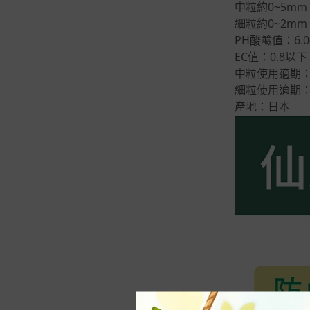
殖
中粒約0~5mm
長花槽｜蔬菜槽
良農
細粒約0~2mm
-
長花槽。馬槽型
PH酸鹼值：6.0
農益多
EC值：0.8以下
-
•大型長槽 >70cm
中粒使用適期
松興工業
細粒使用適期
-
•組合式種植箱
翠筠
產地：日本
-
套裝組合
-
零配件
水盤｜底盤｜托盤
-
方型、長方形
-
圓形、橢圓形
-
可移動滾輪水盤
尺寸📏