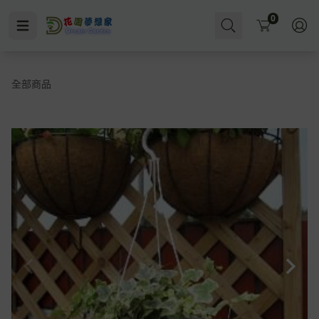
Cart
0
全部商品
水即施肥
殺菌
水耕
無洞花盆
小黑飛
多