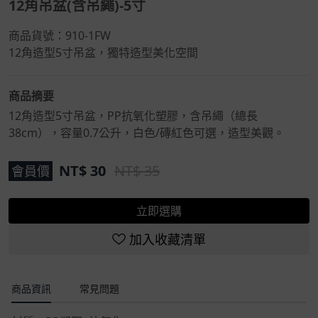
12角吊盆(含吊繩)-5寸
商品貨號：
910-1FW
12角造型5寸吊盆，獨特造型美化空間
商品摘要
12角造型5寸吊盆，PP抗氧化塑膠，含吊繩（總長
38cm），容量0.7公升，白色/磚紅色可選，造型美觀。
NT$
30
NT$ 35
會員價
立即選購
加入收藏清單
商品資訊
常見問題