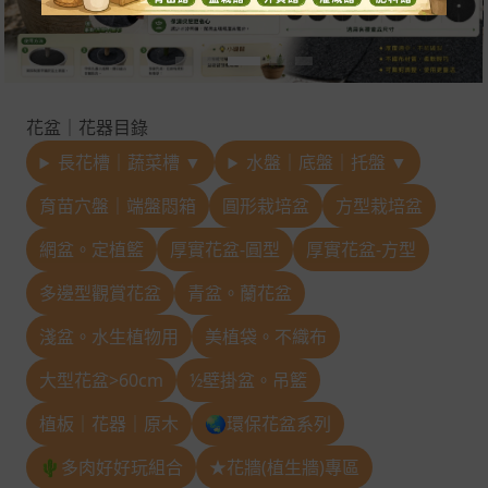
花盆｜花器目錄
長花槽｜蔬菜槽 ▼
水盤｜底盤｜托盤 ▼
育苗穴盤｜端盤悶箱
圓形栽培盆
方型栽培盆
網盆。定植籃
厚實花盆-圓型
厚實花盆-方型
多邊型觀賞花盆
青盆。蘭花盆
淺盆。水生植物用
美植袋。不織布
大型花盆>60cm
½壁掛盆。吊籃
植板｜花器｜原木
🌏環保花盆系列
🌵多肉好好玩組合
★花牆(植生牆)專區