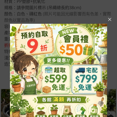
材質：PP塑膠+抗氧化
規格：請參閱圖片標示 (吊繩總長約38cm)
顏色：白色、磚紅色
(照片可能因光線影響而有色差，實際
顏色以實品為準)
容量：0.7公升 重量：70g
產地：台灣
重量：70g
折扣優惠可混合顏色
特色：
淺型吊盆，適合垂藤類植物、多肉植物
造型美觀，多種用途
吊繩為活動式，可依需求安裝或移除
吊繩總長38cm