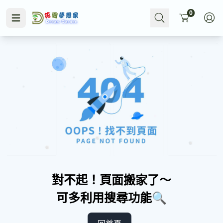
Cart
0
水即施肥
殺菌
水耕
無洞花盆
小黑飛
多
對不起！頁面搬家了～
可多利用搜尋功能🔍